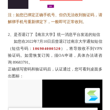
注：如您已绑定正确手机号、但仍无法收到验证码，请
解绑手机号重新绑定下，一般即可正常收到。
2、是否退订了【南京大学】统一消息平台发送的短信
如您在
2022
年7
月
10
日后曾退订过南京大学通知短信
（短信号码
：
），将导致收不到
VPN
106904000520
验证码。如需恢复订阅，须
OA
申请，具体办法请咨
询
89683791
。
正确填写密码和验证码后，认证通过，您可看到桌面多
出图标：