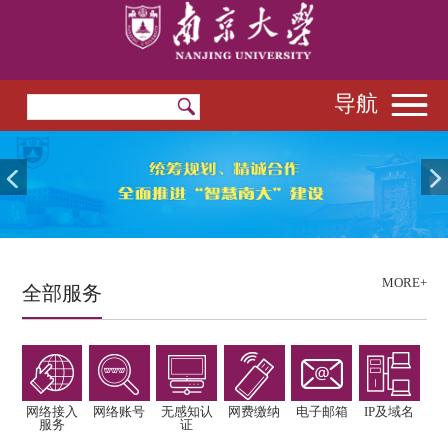
导航
MORE+
全部服务
网络接入
网络账号
无感知认
网费缴纳
电子邮箱
IP及域名
服务
证