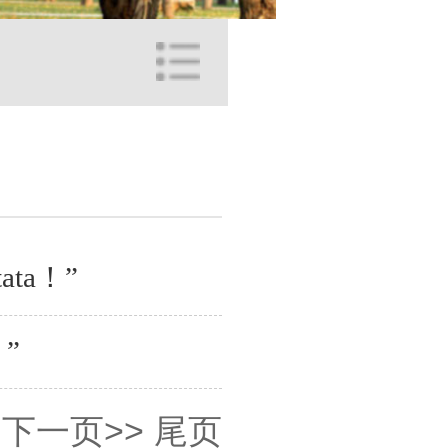
ta！”
”
下一页>>
尾页