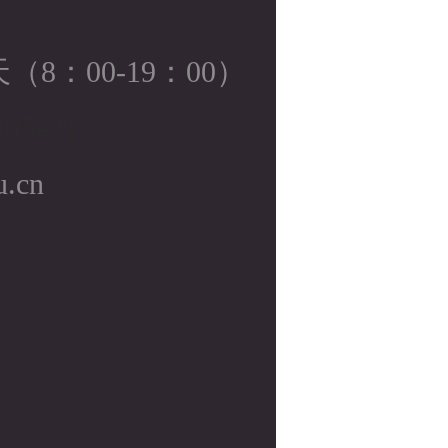
8：00-19：00）
05-21
u.cn