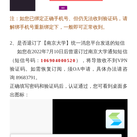
注：如您已绑定正确手机号、但仍无法收到验证码，请
解绑手机号重新绑定下，一般即可正常收到。
2、是否退订了【南京大学】统一消息平台发送的短信
如您在
2022
年7
月
10
日后曾退订过南京大学通知短信
（短信号码
：
），将导致收不到
VPN
106904000520
验证码。如需恢复订阅，须
OA
申请，具体办法请咨
询
89683791
。
正确填写密码和验证码后，认证通过，您可看到桌面多
出图标：