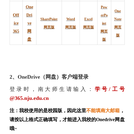
One
Pow
One
Off
Dri
erPo
SharePoint
Word
Excel
Note
ice
ve
int
网页版
网页版
网页版
网页
365
网
网页
版
盘
版
2、OneDrive（网盘）客户端登录
登录时，南大师生请输入：
学号/工号
@365.nju.edu.cn
注：我校使用的是校园版，因此这里
不能填南大邮箱
，
请按以上格式正确填写，才能进入我校的Onedrive网盘
哦~