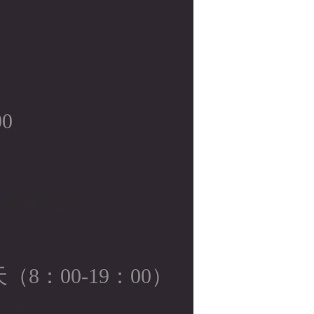
00
9-05-23
8：00-19：00）