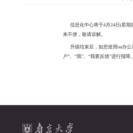
信息化中心将于
4月
24
日
(星期
来不便，敬请谅解
。
升级结束后，如您使用
oa办
户
”、
“我”
、
“我要反馈”进行报障