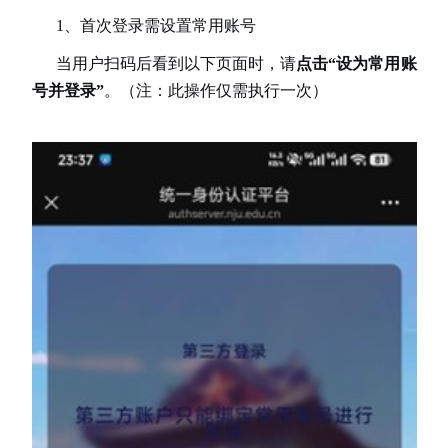
1、
首次
登录需设置常用账号
当用户扫码后看到以下页面时，请
点击
“
设为常用账
号并登录
”
。（注：此操作仅需执行一次）