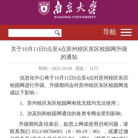
导航
关于10月11日0点至4点苏州校区东区校园网升级
的通知
时间：2025-10-09
浏览：
1173
信息化中心将于
10
月
11
日
0
点至
4
点对苏州校区东区
校园网进行升级
。升级期间会
对苏州校区东区校园网造
成以下影响：
1、
苏州校区东区校园网有线无线均无法使用；
2、
涉及到和校园网通信的各类专网会受到影响。
升级期间及结束后，如您上网或使用仍有问题，请
联系我们
0512-68766001
（
8
：
00-19
：
00
），或通过微