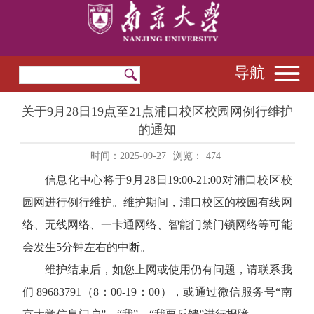
导航
关于9月28日19点至21点浦口校区校园网例行维护
的通知
时间：2025-09-27
浏览：
474
信息化中心将于
9
月
28
日
19:00-21:00
对浦口校区校
园网进行例行维护。维护期间，
浦口校区的校园有线网
络、无线网络、一卡通网络、智能门禁门锁网络等可能
会发生
5
分钟左右的中断。
维护结束后，
如您上网或使用仍有问题，请联系我
们
89683791
（
8
：
00-19
：
00
），或通过微信服务号“南